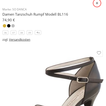
Marke:
SO DANCA
Damen Tanzschuh Rumpf Modell BL116
74,90
€
36
37
38
39
4
zzgl.
Versandkosten