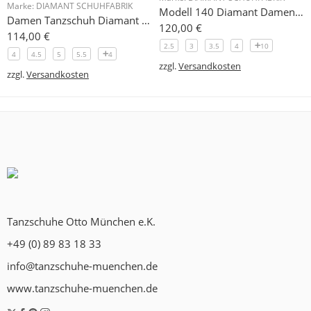
Marke:
DIAMANT SCHUHFABRIK
Modell 140 Diamant Damen Trainerschuh Microfaser 3,7 cm
Damen Tanzschuh Diamant Modell 105
120,00
€
114,00
€
2.5
3
3.5
4
10
4
4.5
5
5.5
4
zzgl.
Versandkosten
zzgl.
Versandkosten
Tanzschuhe Otto München e.K.
+49 (0) 89 83 18 33
info@tanzschuhe-muenchen.de
www.tanzschuhe-muenchen.de