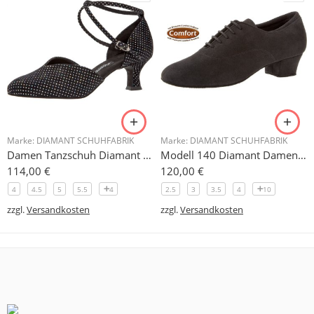
Marke:
DIAMANT SCHUHFABRIK
Marke:
DIAMANT SCHUHFABRIK
Damen Tanzschuh Diamant Modell 105
Modell 140 Diamant Damen Trainerschuh Microfaser 3,7 cm
114,00
€
120,00
€
4
4.5
5
5.5
4
2.5
3
3.5
4
10
zzgl.
Versandkosten
zzgl.
Versandkosten