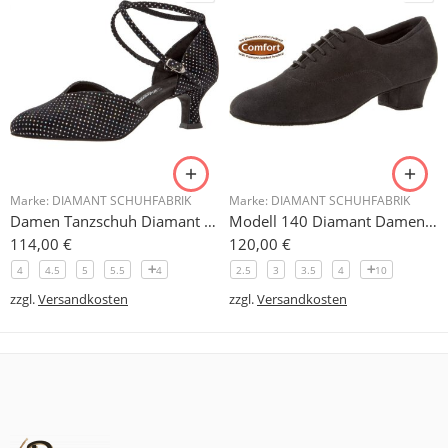
Marke:
DIAMANT SCHUHFABRIK
Marke:
DIAMANT SCHUHFABRIK
Damen Tanzschuh Diamant Modell 105
Modell 140 Diamant Damen Trainerschuh Microfaser 3,7 cm
114,00
€
120,00
€
4
4.5
5
5.5
4
2.5
3
3.5
4
10
zzgl.
Versandkosten
zzgl.
Versandkosten