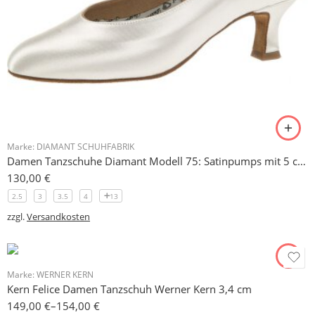
Marke:
DIAMANT SCHUHFABRIK
Damen Tanzschuhe Diamant Modell 75: Satinpumps mit 5 cm Absatz, einfärbbar
130,00
€
2.5
3
3.5
4
13
zzgl.
Versandkosten
Marke:
WERNER KERN
Kern Felice Damen Tanzschuh Werner Kern 3,4 cm
149,00
€
–
154,00
€