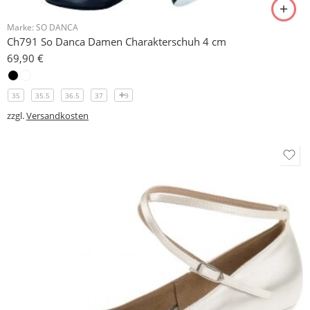
Marke:
SO DANCA
Ch791 So Danca Damen Charakterschuh 4 cm
69,90
€
35
35.5
36.5
37
9
zzgl.
Versandkosten