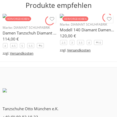
Produkte empfehlen
HERVORGEHOBEN
HERVORGEHOBEN
Marke:
DIAMANT SCHUHFABRIK
Marke:
DIAMANT SCHUHFABRIK
Modell 140 Diamant Damen Trainerschuh Microfaser 3,7 cm
Damen Tanzschuh Diamant Modell 105
120,00
€
114,00
€
2.5
3
3.5
4
10
4
4.5
5
5.5
4
zzgl.
Versandkosten
zzgl.
Versandkosten
Tanzschuhe Otto München e.K.