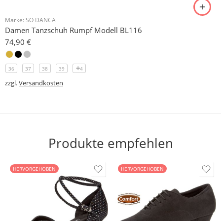
Marke:
SO DANCA
Damen Tanzschuh Rumpf Modell BL116
74,90
€
36
37
38
39
4
zzgl.
Versandkosten
Produkte empfehlen
HERVORGEHOBEN
HERVORGEHOBEN