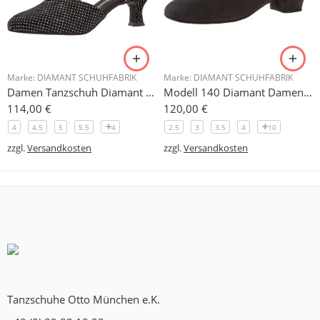
Marke:
DIAMANT SCHUHFABRIK
Marke:
DIAMANT SCHUHFABRIK
Damen Tanzschuh Diamant Modell 105
Modell 140 Diamant Damen Trainerschuh Microfaser 3,7 cm
114,00
€
120,00
€
4
4.5
5
5.5
4
2.5
3
3.5
4
10
zzgl.
Versandkosten
zzgl.
Versandkosten
Tanzschuhe Otto München e.K.