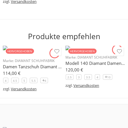
zzgl.
Versandkosten
Produkte empfehlen
HERVORGEHOBEN
HERVORGEHOBEN
Marke:
DIAMANT SCHUHFABRIK
Marke:
DIAMANT SCHUHFABRIK
Modell 140 Diamant Damen Trainerschuh Microfaser 3,7 cm
Damen Tanzschuh Diamant Modell 105
120,00
€
114,00
€
2.5
3
3.5
4
10
4
4.5
5
5.5
4
zzgl.
Versandkosten
zzgl.
Versandkosten