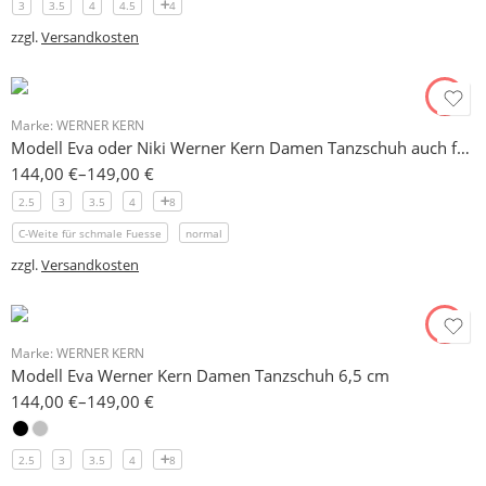
3
3.5
4
4.5
4
zzgl.
Versandkosten
Marke:
WERNER KERN
Modell Eva oder Niki Werner Kern Damen Tanzschuh auch für schmale Füße 5 cm
144,00
€
–
149,00
€
2.5
3
3.5
4
8
C-Weite für schmale Fuesse
normal
zzgl.
Versandkosten
Marke:
WERNER KERN
Modell Eva Werner Kern Damen Tanzschuh 6,5 cm
144,00
€
–
149,00
€
2.5
3
3.5
4
8