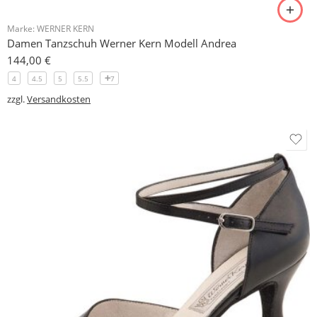
Marke:
WERNER KERN
Damen Tanzschuh Werner Kern Modell Andrea
144,00
€
4
4.5
5
5.5
7
zzgl.
Versandkosten