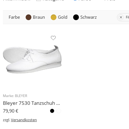
Farbe
Braun
Gold
Schwarz
Fi
Marke:
BLEYER
Bleyer 7530 Tanzschuh Boogie Rock´n Roll viele Größen wieder eingetroffen!
79,90
€
zzgl.
Versandkosten