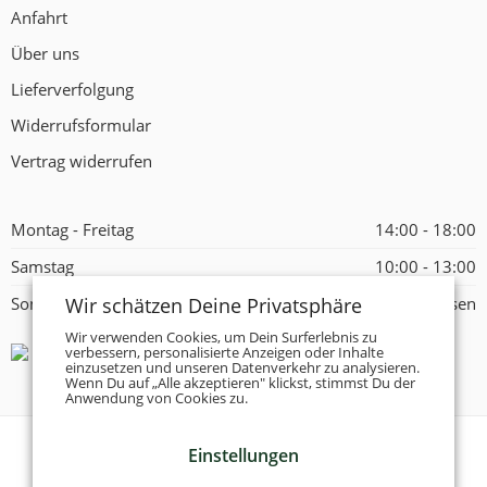
Anfahrt
Über uns
Lieferverfolgung
Widerrufsformular
Vertrag widerrufen
Montag - Freitag
14:00 - 18:00
Samstag
10:00 - 13:00
Wir schätzen Deine Privatsphäre
Sonntag
Geschlossen
Wir verwenden Cookies, um Dein Surferlebnis zu
verbessern, personalisierte Anzeigen oder Inhalte
einzusetzen und unseren Datenverkehr zu analysieren.
Wenn Du auf „Alle akzeptieren" klickst, stimmst Du der
Anwendung von Cookies zu.
Einstellungen
© 2026 -
Tanzschuhe Otto München e.K.
- Alle Rechte