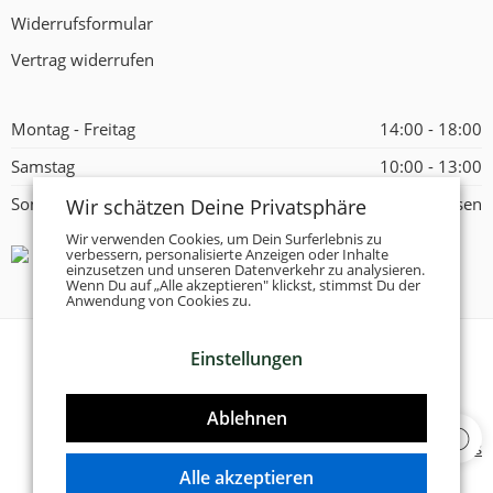
Widerrufsformular
Vertrag widerrufen
Montag - Freitag
14:00 - 18:00
Samstag
10:00 - 13:00
Wir schätzen Deine Privatsphäre
Sonntag
Geschlossen
Wir verwenden Cookies, um Dein Surferlebnis zu
verbessern, personalisierte Anzeigen oder Inhalte
einzusetzen und unseren Datenverkehr zu analysieren.
Wenn Du auf „Alle akzeptieren" klickst, stimmst Du der
Anwendung von Cookies zu.
Einstellungen
© 2026 -
Tanzschuhe Otto München e.K.
- Alle Rechte
vorbehalten!
Ablehnen
Designed & Developed by
Delta 4 Software Solutions
Alle akzeptieren