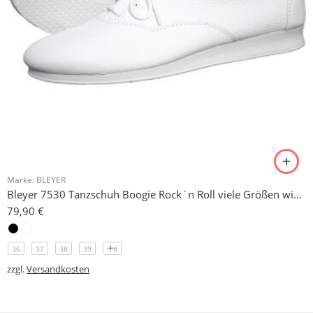
Marke:
BLEYER
Bleyer 7530 Tanzschuh Boogie Rock´n Roll viele Größen wieder eingetroffen!
79,90
€
36
37
38
39
8
zzgl.
Versandkosten