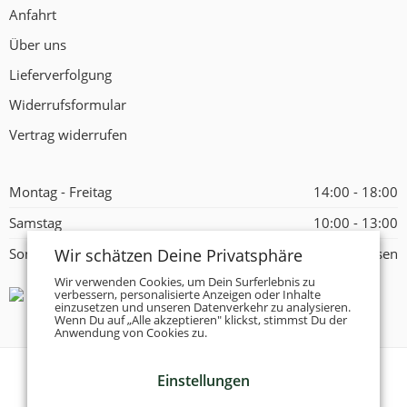
Anfahrt
Über uns
Lieferverfolgung
Widerrufsformular
Vertrag widerrufen
Montag - Freitag
14:00 - 18:00
Samstag
10:00 - 13:00
Wir schätzen Deine Privatsphäre
Sonntag
Geschlossen
Wir verwenden Cookies, um Dein Surferlebnis zu
verbessern, personalisierte Anzeigen oder Inhalte
einzusetzen und unseren Datenverkehr zu analysieren.
Wenn Du auf „Alle akzeptieren" klickst, stimmst Du der
Anwendung von Cookies zu.
Einstellungen
© 2026 -
Tanzschuhe Otto München e.K.
- Alle Rechte