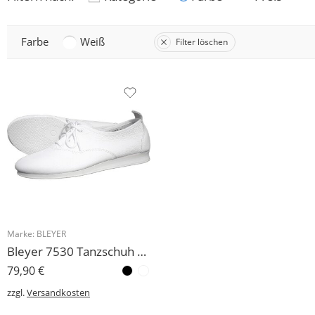
Farbe
Weiß
Filter löschen
Marke:
BLEYER
Bleyer 7530 Tanzschuh Boogie Rock´n Roll viele Größen wieder eingetroffen!
79,90
€
zzgl.
Versandkosten