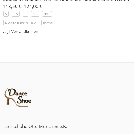
118,50
€
–
124,00
€
5
5.5
6
6.5
13
K-Weite fr breite Füße
normal
zzgl.
Versandkosten
Tanzschuhe Otto München e.K.