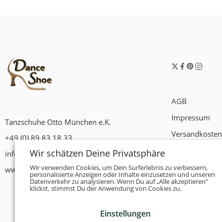
AGB
Impressum
Tanzschuhe Otto München e.K.
Versandkosten
+49 (0) 89 83 18 33
Widerrufsrech
Wir schätzen Deine Privatsphäre
info@tanzschuhe-muenchen.de
Datenschutzer
Wir verwenden Cookies, um Dein Surferlebnis zu verbessern,
www.tanzschuhe-muenchen.de
personalisierte Anzeigen oder Inhalte einzusetzen und unseren
Datenverkehr zu analysieren. Wenn Du auf „Alle akzeptieren"
Zahlungsbedi
klickst, stimmst Du der Anwendung von Cookies zu.
Einstellungen