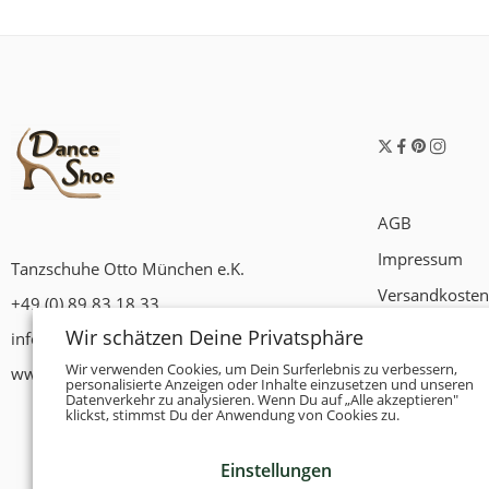
AGB
Impressum
Tanzschuhe Otto München e.K.
Versandkosten
+49 (0) 89 83 18 33
Widerrufsrech
Wir schätzen Deine Privatsphäre
info@tanzschuhe-muenchen.de
Datenschutzer
Wir verwenden Cookies, um Dein Surferlebnis zu verbessern,
www.tanzschuhe-muenchen.de
personalisierte Anzeigen oder Inhalte einzusetzen und unseren
Datenverkehr zu analysieren. Wenn Du auf „Alle akzeptieren"
Zahlungsbedi
klickst, stimmst Du der Anwendung von Cookies zu.
Einstellungen