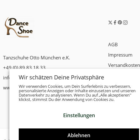
AGB
Impressum
Tanzschuhe Otto München e.K.
Versandkosten
+49 (0) 89 83 18 33
Widerrufsrech
Wir schätzen Deine Privatsphäre
info@tanzschuhe-muenchen.de
Datenschutzer
Wir verwenden Cookies, um Dein Surferlebnis zu verbessern,
www.tanzschuhe-muenchen.de
personalisierte Anzeigen oder Inhalte einzusetzen und unseren
Datenverkehr zu analysieren. Wenn Du auf „Alle akzeptieren"
Zahlungsbedi
klickst, stimmst Du der Anwendung von Cookies zu.
Einstellungen
Ablehnen