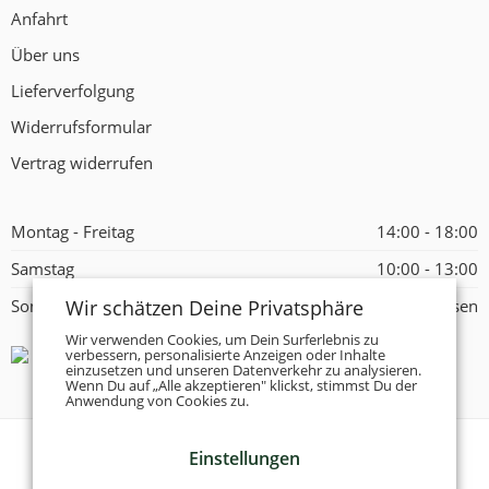
Anfahrt
Über uns
Lieferverfolgung
Widerrufsformular
Vertrag widerrufen
Montag - Freitag
14:00 - 18:00
Samstag
10:00 - 13:00
Wir schätzen Deine Privatsphäre
Sonntag
Geschlossen
Wir verwenden Cookies, um Dein Surferlebnis zu
verbessern, personalisierte Anzeigen oder Inhalte
einzusetzen und unseren Datenverkehr zu analysieren.
Wenn Du auf „Alle akzeptieren" klickst, stimmst Du der
Anwendung von Cookies zu.
Einstellungen
© 2026 -
Tanzschuhe Otto München e.K.
- Alle Rechte