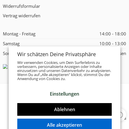
Widerrufsformular
Vertrag widerrufen
Montag - Freitag
14:00 - 18:00
Samstag
10:00 - 13:00
Wir schätzen Deine Privatsphäre
Sonntag
Geschlossen
Wir verwenden Cookies, um Dein Surferlebnis zu
verbessern, personalisierte Anzeigen oder Inhalte
einzusetzen und unseren Datenverkehr zu analysieren.
Wenn Du auf „Alle akzeptieren" klickst, stimmst Du der
Anwendung von Cookies zu.
Einstellungen
© 2026 -
Tanzschuhe Otto München e.K.
- Alle Rechte
vorbehalten!
Ablehnen
Designed & Developed by
Delta 4 Software Solutions
Alle akzeptieren