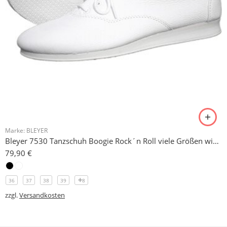
Marke:
BLEYER
Bleyer 7530 Tanzschuh Boogie Rock´n Roll viele Größen wieder eingetroffen!
79,90
€
36
37
38
39
8
zzgl.
Versandkosten