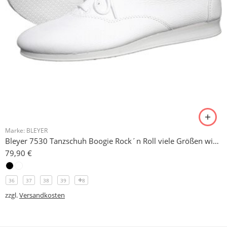
Marke:
BLEYER
Bleyer 7530 Tanzschuh Boogie Rock´n Roll viele Größen wieder eingetroffen!
79,90
€
36
37
38
39
8
zzgl.
Versandkosten