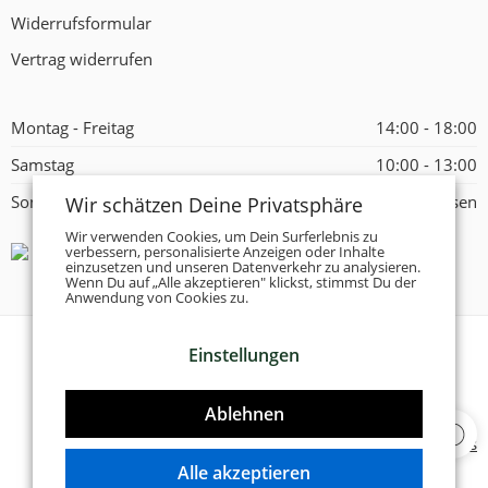
Widerrufsformular
Vertrag widerrufen
Montag - Freitag
14:00 - 18:00
Samstag
10:00 - 13:00
Wir schätzen Deine Privatsphäre
Sonntag
Geschlossen
Wir verwenden Cookies, um Dein Surferlebnis zu
verbessern, personalisierte Anzeigen oder Inhalte
einzusetzen und unseren Datenverkehr zu analysieren.
Wenn Du auf „Alle akzeptieren" klickst, stimmst Du der
Anwendung von Cookies zu.
Einstellungen
© 2026 -
Tanzschuhe Otto München e.K.
- Alle Rechte
vorbehalten!
Ablehnen
Designed & Developed by
Delta 4 Software Solutions
Alle akzeptieren