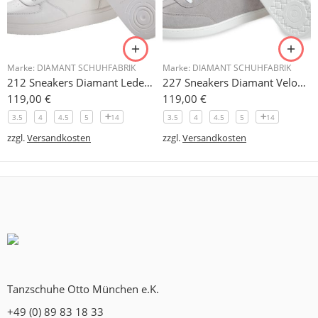
Marke:
DIAMANT SCHUHFABRIK
Marke:
DIAMANT SCHUHFABRIK
212 Sneakers Diamant Leder weiss, drehfreudige Kunststoffsohle
227 Sneakers Diamant Veloursleder hellgrau, drehfreudige Kunststoffsohle
119,00
€
119,00
€
3.5
4
4.5
5
14
3.5
4
4.5
5
14
zzgl.
Versandkosten
zzgl.
Versandkosten
Tanzschuhe Otto München e.K.
+49 (0) 89 83 18 33