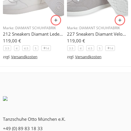
Marke:
DIAMANT SCHUHFABRIK
Marke:
DIAMANT SCHUHFABRIK
212 Sneakers Diamant Leder weiss, drehfreudige Kunststoffsohle
227 Sneakers Diamant Veloursleder hellgrau, drehfreudige Kunststoffsohle
119,00
€
119,00
€
3.5
4
4.5
5
14
3.5
4
4.5
5
14
zzgl.
Versandkosten
zzgl.
Versandkosten
Tanzschuhe Otto München e.K.
+49 (0) 89 83 18 33