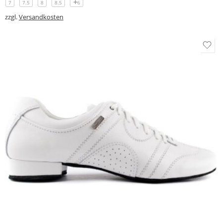
7
7.5
8
8.5
6
zzgl.
Versandkosten