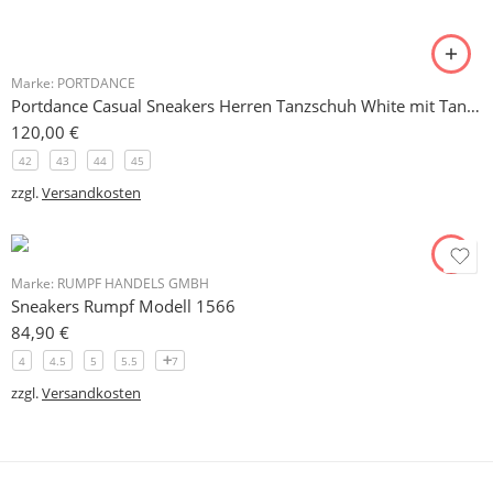
Marke:
PORTDANCE
Portdance Casual Sneakers Herren Tanzschuh White mit Tanzsohle
120,00
€
42
43
44
45
zzgl.
Versandkosten
Marke:
RUMPF HANDELS GMBH
Sneakers Rumpf Modell 1566
84,90
€
4
4.5
5
5.5
7
zzgl.
Versandkosten