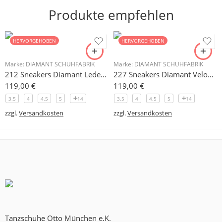
Produkte empfehlen
HERVORGEHOBEN
HERVORGEHOBEN
Marke:
DIAMANT SCHUHFABRIK
Marke:
DIAMANT SCHUHFABRIK
212 Sneakers Diamant Leder weiss, drehfreudige Kunststoffsohle
227 Sneakers Diamant Veloursleder hellgrau, drehfreudige Kunststoffsohle
119,00
€
119,00
€
3.5
4
4.5
5
14
3.5
4
4.5
5
14
zzgl.
Versandkosten
zzgl.
Versandkosten
Tanzschuhe Otto München e.K.