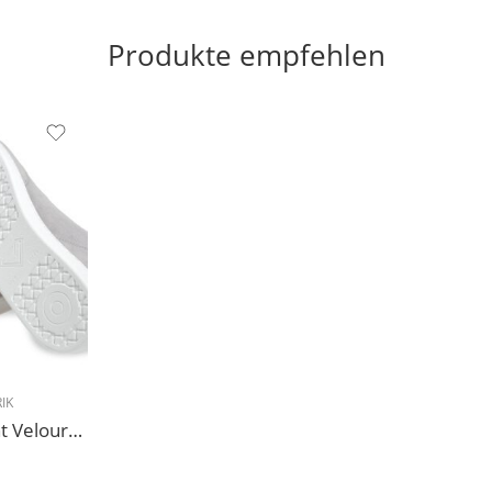
Produkte empfehlen
IK
227 Sneakers Diamant Veloursleder hellgrau, drehfreudige Kunststoffsohle