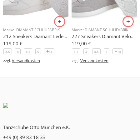
Marke:
DIAMANT SCHUHFABRIK
Marke:
DIAMANT SCHUHFABRIK
212 Sneakers Diamant Leder weiss, drehfreudige Kunststoffsohle
227 Sneakers Diamant Veloursleder hellgrau, drehfreudige Kunststoffsohle
119,00
€
119,00
€
3.5
4
4.5
5
14
3.5
4
4.5
5
14
zzgl.
Versandkosten
zzgl.
Versandkosten
Tanzschuhe Otto München e.K.
+49 (0) 89 83 18 33