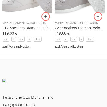
Marke:
DIAMANT SCHUHFABRIK
Marke:
DIAMANT SCHUHFABRIK
212 Sneakers Diamant Leder weiss, drehfreudige Kunststoffsohle
227 Sneakers Diamant Veloursleder hellgrau, drehfreudige Kunststoffsohle
119,00
€
119,00
€
3.5
4
4.5
5
14
3.5
4
4.5
5
14
zzgl.
Versandkosten
zzgl.
Versandkosten
Tanzschuhe Otto München e.K.
+49 (0) 89 83 18 33