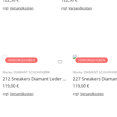
122,50
€
122,50
€
zzgl.
Versandkosten
zzgl.
Versandkosten
HERVORGEHOBEN
HERVORGEHOBEN
Marke:
DIAMANT SCHUHFABRIK
Marke:
DIAMANT SCHUHFABR
212 Sneakers Diamant Leder weiss, drehfreudige Kunststoffsohle
119,00
€
119,00
€
zzgl.
Versandkosten
zzgl.
Versandkosten