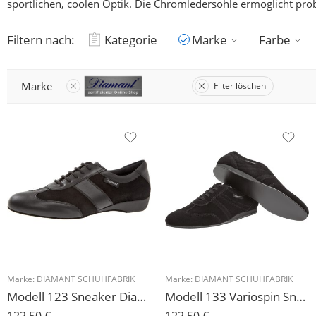
sportlichen, coolen Optik. Die Chromledersohle ermöglicht pro
Filtern nach:
Kategorie
Marke
Farbe
Marke
Filter löschen
Marke:
DIAMANT SCHUHFABRIK
Marke:
DIAMANT SCHUHFABRIK
Modell 123 Sneaker Diamant Herren mit Tanzsohle aus Chromleder
Modell 133 Variospin Sneaker Diamant Herren für Draußen und Drinnen