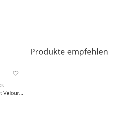
Produkte empfehlen
IK
227 Sneakers Diamant Veloursleder hellgrau, drehfreudige Kunststoffsohle