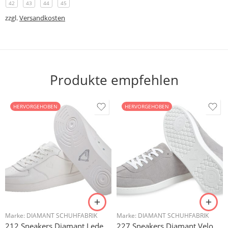
42
43
44
45
zzgl.
Versandkosten
Produkte empfehlen
HERVORGEHOBEN
HERVORGEHOBEN
Marke:
DIAMANT SCHUHFABRIK
Marke:
DIAMANT SCHUHFABRIK
212 Sneakers Diamant Leder weiss, drehfreudige Kunststoffsohle
227 Sneakers Diamant Veloursleder hellgrau, drehfreudige Kunststoffsohle