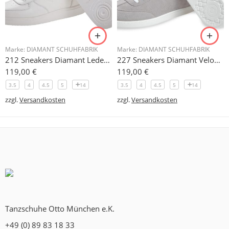
Marke:
DIAMANT SCHUHFABRIK
Marke:
DIAMANT SCHUHFABRIK
212 Sneakers Diamant Leder weiss, drehfreudige Kunststoffsohle
227 Sneakers Diamant Veloursleder hellgrau, drehfreudige Kunststoffsohle
119,00
€
119,00
€
3.5
4
4.5
5
14
3.5
4
4.5
5
14
zzgl.
Versandkosten
zzgl.
Versandkosten
Tanzschuhe Otto München e.K.
+49 (0) 89 83 18 33