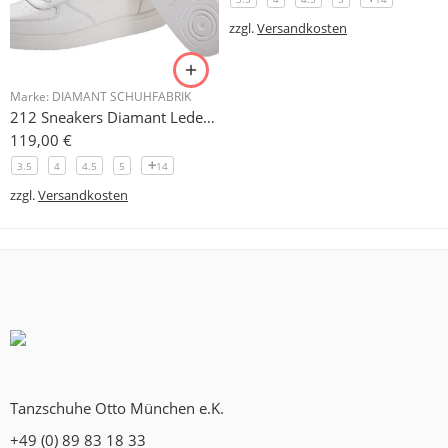
zzgl.
Versandkosten
Marke:
DIAMANT SCHUHFABRIK
212 Sneakers Diamant Leder weiss, drehfreudige Kunststoffsohle
119,00
€
3.5
4
4.5
5
14
zzgl.
Versandkosten
Tanzschuhe Otto München e.K.
+49 (0) 89 83 18 33