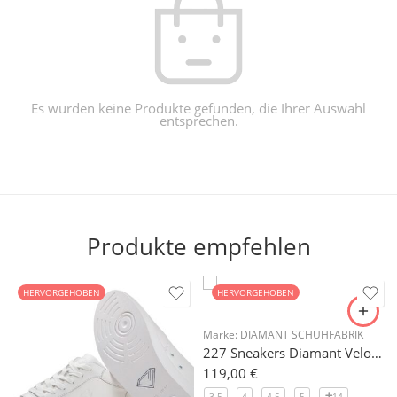
Es wurden keine Produkte gefunden, die Ihrer Auswahl
entsprechen.
Produkte empfehlen
HERVORGEHOBEN
HERVORGEHOBEN
Marke:
DIAMANT SCHUHFABRIK
227 Sneakers Diamant Veloursleder hellgrau, drehfreudige Kunststoffsohle
119,00
€
3.5
4
4.5
5
14