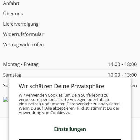
Anfahrt
Über uns
Lieferverfolgung
Widerrufsformular
Vertrag widerrufen
Montag - Freitag
14:00 - 18:00
Samstag
10:00 - 13:00
Wir schätzen Deine Privatsphäre
Sonntag
Geschlossen
Wir verwenden Cookies, um Dein Surferlebnis zu
verbessern, personalisierte Anzeigen oder Inhalte
einzusetzen und unseren Datenverkehr zu analysieren.
Wenn Du auf „Alle akzeptieren" klickst, stimmst Du der
Anwendung von Cookies zu.
Einstellungen
© 2026 -
Tanzschuhe Otto München e.K.
- Alle Rechte