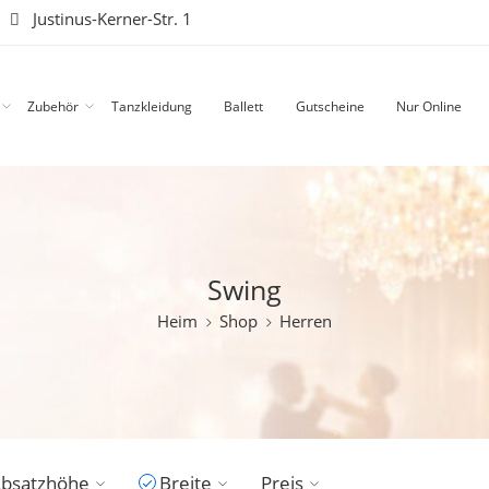
|
Justinus-Kerner-Str. 1
Zubehör
Tanzkleidung
Ballett
Gutscheine
Nur Online
Swing
Heim
Shop
Herren
bsatzhöhe
Breite
Preis