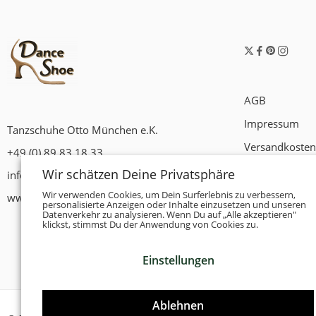
AGB
Impressum
Tanzschuhe Otto München e.K.
Versandkosten
+49 (0) 89 83 18 33
Widerrufsrech
Wir schätzen Deine Privatsphäre
info@tanzschuhe-muenchen.de
Datenschutzer
Wir verwenden Cookies, um Dein Surferlebnis zu verbessern,
www.tanzschuhe-muenchen.de
personalisierte Anzeigen oder Inhalte einzusetzen und unseren
Datenverkehr zu analysieren. Wenn Du auf „Alle akzeptieren"
Zahlungsbedi
klickst, stimmst Du der Anwendung von Cookies zu.
Einstellungen
Ablehnen