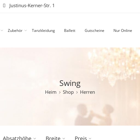
|
Justinus-Kerner-Str. 1
Zubehör
Tanzkleidung
Ballett
Gutscheine
Nur Online
Swing
Heim
Shop
Herren
Absatzhöhe
Breite
Preis