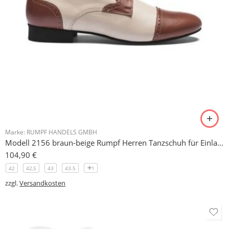
Marke:
RUMPF HANDELS GMBH
Modell 2156 braun-beige Rumpf Herren Tanzschuh für Einlagen geeignet
104,90
€
42
42,5
43
43.5
1
zzgl.
Versandkosten