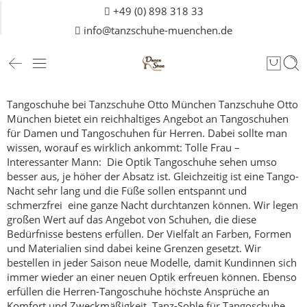
+49 (0) 898 318 33
info@tanzschuhe-muenchen.de
Tangoschuhe bei Tanzschuhe Otto München
Tanzschuhe Otto
München bietet ein reichhaltiges Angebot an Tangoschuhen
für
Damen
und Tangoschuhen für Herren. Dabei sollte man
wissen, worauf es wirklich ankommt:
Tolle Frau –
Interessanter Mann: Die Optik
Tangoschuhe sehen umso
besser aus, je höher der Absatz ist. Gleichzeitig ist eine Tango-
Nacht sehr lang und die Füße sollen entspannt und
schmerzfrei eine ganze Nacht durchtanzen können. Wir legen
großen Wert auf das Angebot von Schuhen, die diese
Bedürfnisse bestens erfüllen.
Der Vielfalt an Farben, Formen
und Materialien sind dabei keine Grenzen gesetzt. Wir
bestellen in jeder Saison neue Modelle, damit Kundinnen sich
immer wieder an einer neuen Optik erfreuen können.
Ebenso
erfüllen die Herren-Tangoschuhe höchste Ansprüche an
Komfort und Zweckmäßigkeit.
Tanz-Sohle für Tangoschuhe