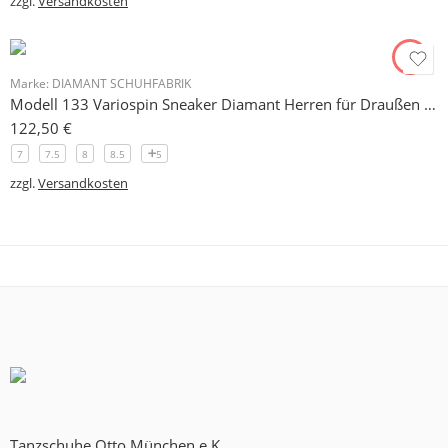
zzgl.
Versandkosten
Marke:
DIAMANT SCHUHFABRIK
Modell 133 Variospin Sneaker Diamant Herren für Draußen und Drinnen
122,50
€
7
7.5
8
8.5
5
zzgl.
Versandkosten
Tanzschuhe Otto München e.K.