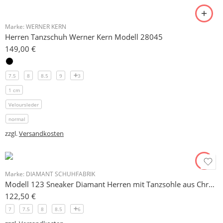
Marke:
WERNER KERN
Herren Tanzschuh Werner Kern Modell 28045
149,00
€
7.5
8
8.5
9
3
1 cm
Veloursleder
normal
zzgl.
Versandkosten
Marke:
DIAMANT SCHUHFABRIK
Modell 123 Sneaker Diamant Herren mit Tanzsohle aus Chromleder
122,50
€
7
7.5
8
8.5
6