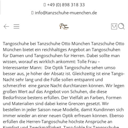
+49 (0) 898 318 33
info@tanzschuhe-muenchen.de
Tangoschuhe bei Tanzschuhe Otto München
Tanzschuhe Otto
München bietet ein reichhaltiges Angebot an Tangoschuhen
für
Damen
und Tangoschuhen für Herren. Dabei sollte man
wissen, worauf es wirklich ankommt:
Tolle Frau –
Interessanter Mann: Die Optik
Tangoschuhe sehen umso
besser aus, je höher der Absatz ist. Gleichzeitig ist eine Tango-
Nacht sehr lang und die Füße sollen entspannt und
schmerzfrei eine ganze Nacht durchtanzen können. Wir legen
großen Wert auf das Angebot von Schuhen, die diese
Bedürfnisse bestens erfüllen.
Der Vielfalt an Farben, Formen
und Materialien sind dabei keine Grenzen gesetzt. Wir
bestellen in jeder Saison neue Modelle, damit Kundinnen sich
immer wieder an einer neuen Optik erfreuen können.
Ebenso
erfüllen die Herren-Tangoschuhe höchste Ansprüche an
Komfort und Zweckmäßigkeit.
Tanz-Sohle für Tangoschuhe