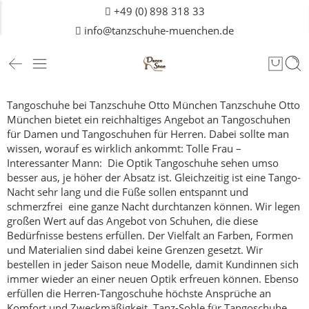
+49 (0) 898 318 33
info@tanzschuhe-muenchen.de
Tangoschuhe bei Tanzschuhe Otto München
Tanzschuhe Otto
München bietet ein reichhaltiges Angebot an Tangoschuhen
für
Damen
und Tangoschuhen für Herren. Dabei sollte man
wissen, worauf es wirklich ankommt:
Tolle Frau –
Interessanter Mann: Die Optik
Tangoschuhe sehen umso
besser aus, je höher der Absatz ist. Gleichzeitig ist eine Tango-
Nacht sehr lang und die Füße sollen entspannt und
schmerzfrei eine ganze Nacht durchtanzen können. Wir legen
großen Wert auf das Angebot von Schuhen, die diese
Bedürfnisse bestens erfüllen.
Der Vielfalt an Farben, Formen
und Materialien sind dabei keine Grenzen gesetzt. Wir
bestellen in jeder Saison neue Modelle, damit Kundinnen sich
immer wieder an einer neuen Optik erfreuen können.
Ebenso
erfüllen die Herren-Tangoschuhe höchste Ansprüche an
Komfort und Zweckmäßigkeit.
Tanz-Sohle für Tangoschuhe