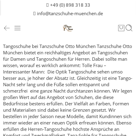
+49 (0) 898 318 33
info@tanzschuhe-muenchen.de
Tangoschuhe bei Tanzschuhe Otto München
Tanzschuhe Otto
München bietet ein reichhaltiges Angebot an Tangoschuhen
für
Damen
und Tangoschuhen für Herren. Dabei sollte man
wissen, worauf es wirklich ankommt:
Tolle Frau –
Interessanter Mann: Die Optik
Tangoschuhe sehen umso
besser aus, je höher der Absatz ist. Gleichzeitig ist eine Tango-
Nacht sehr lang und die Füße sollen entspannt und
schmerzfrei eine ganze Nacht durchtanzen können. Wir legen
großen Wert auf das Angebot von Schuhen, die diese
Bedürfnisse bestens erfüllen.
Der Vielfalt an Farben, Formen
und Materialien sind dabei keine Grenzen gesetzt. Wir
bestellen in jeder Saison neue Modelle, damit Kundinnen sich
immer wieder an einer neuen Optik erfreuen können.
Ebenso
erfüllen die Herren-Tangoschuhe höchste Ansprüche an
Komfort und Zweckmäßigkeit.
Tanz-Sohle für Tangoschuhe