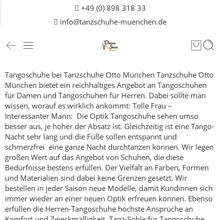
+49 (0) 898 318 33
info@tanzschuhe-muenchen.de
Tangoschuhe bei Tanzschuhe Otto München
Tanzschuhe Otto
München bietet ein reichhaltiges Angebot an Tangoschuhen
für
Damen
und Tangoschuhen für Herren. Dabei sollte man
wissen, worauf es wirklich ankommt:
Tolle Frau –
Interessanter Mann: Die Optik
Tangoschuhe sehen umso
besser aus, je höher der Absatz ist. Gleichzeitig ist eine Tango-
Nacht sehr lang und die Füße sollen entspannt und
schmerzfrei eine ganze Nacht durchtanzen können. Wir legen
großen Wert auf das Angebot von Schuhen, die diese
Bedürfnisse bestens erfüllen.
Der Vielfalt an Farben, Formen
und Materialien sind dabei keine Grenzen gesetzt. Wir
bestellen in jeder Saison neue Modelle, damit Kundinnen sich
immer wieder an einer neuen Optik erfreuen können.
Ebenso
erfüllen die Herren-Tangoschuhe höchste Ansprüche an
Komfort und Zweckmäßigkeit.
Tanz-Sohle für Tangoschuhe