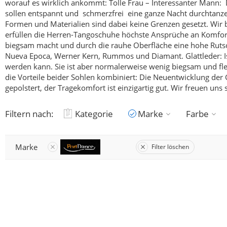
worauf es wirklich ankommt:
Tolle Frau – Interessanter Mann: 
sollen entspannt und schmerzfrei eine ganze Nacht durchtanze
Formen und Materialien sind dabei keine Grenzen gesetzt. Wir 
erfüllen die Herren-Tangoschuhe höchste Ansprüche an Komfo
biegsam macht und durch die rauhe Oberfläche eine hohe Rutschfe
Nueva Epoca, Werner Kern, Rummos und Diamant.
Glattleder: 
werden kann. Sie ist aber normalerweise wenig biegsam und fle
die Vorteile beider Sohlen kombiniert:
Die Neuentwicklung der G
gepolstert, der Tragekomfort ist einzigartig gut. Wir freuen un
Filtern nach:
Kategorie
Marke
Farbe
Marke
Filter löschen