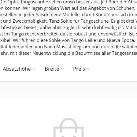
Die Optik
Tangoschuhe sehen umso besser aus, je höher der Absatz 
n können. Wir legen großen Wert auf das Angebot von Schuhen, di
bestellen in jeder Saison neue Modelle, damit Kundinnen sich i
rt und Zweckmäßigkeit.
Tanz-Sohle für Tangoschuhe
Es gibt drei
stigkeit bietet , dabei aber zugleich sehr drehfreudig ist. Mit 
Ist im Tango recht verbreitet, da sie robust und unverwüstlich is
xibel. Wir führen diese Sohle von Tango Leike und Nueva Epoca.
lattledersohlen von Nada Mas ist biegsam und durch die satiniert
s sehr, mit dieser Neuentwicklung die Bedürfnisse aller Tangotänz
Absatzhöhe
Breite
Preis