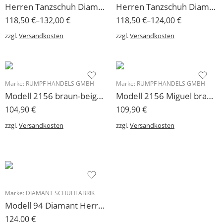
Herren Tanzschuh Diamant Modell 85 in K-Weite für lose Einlagen geeignet
Herren Tanzschuh Diamant Modell 85 K-Weite für breite Füße, für lose Einlagen geeignet
118,50
€
–
132,00
€
118,50
€
–
124,00
€
zzgl.
Versandkosten
zzgl.
Versandkosten
Marke:
RUMPF HANDELS GMBH
Marke:
RUMPF HANDELS GMBH
Modell 2156 braun-beige Rumpf Herren Tanzschuh für Einlagen geeignet
Modell 2156 Miguel braun Rumpf Herren Tanzschuh
104,90
€
109,90
€
zzgl.
Versandkosten
zzgl.
Versandkosten
Marke:
DIAMANT SCHUHFABRIK
Modell 94 Diamant Herren Tanzschuh Leder schwarz
124,00
€