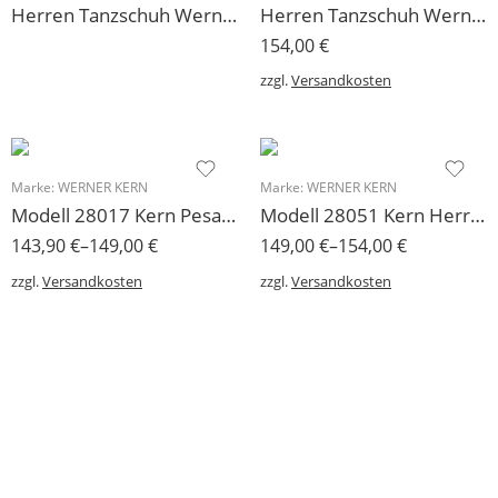
Herren Tanzschuh Werner Kern Modell 28010 nur online verfügbar
Herren Tanzschuh Werner Kern Modell 28023
154,00
€
zzgl.
Versandkosten
Marke:
WERNER KERN
Marke:
WERNER KERN
Modell 28017 Kern Pesaro Herren Tanzschuh
Modell 28051 Kern Herren Tanzschuh Bergamo
143,90
€
–
149,00
€
149,00
€
–
154,00
€
zzgl.
Versandkosten
zzgl.
Versandkosten