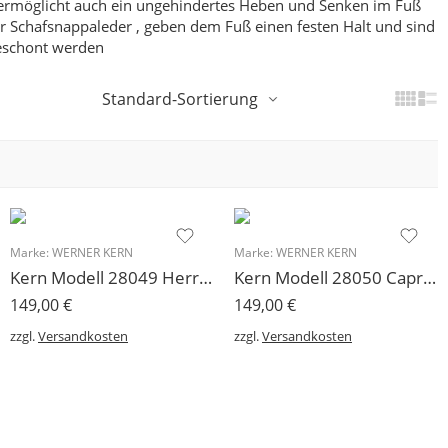
ermöglicht auch ein ungehindertes Heben und Senken im Fuß
 Schafsnappaleder , geben dem Fuß einen festen Halt und sind
geschont werden
Standard-Sortierung
Marke:
WERNER KERN
Marke:
WERNER KERN
Kern Modell 28049 Herren Tanzschuh Werner Kern
Kern Modell 28050 Capri Einlagenschuh Herrentanzschuh Allround
149,00
€
149,00
€
zzgl.
Versandkosten
zzgl.
Versandkosten