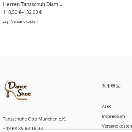
Herren Tanzschuh Diamant Modell 85 in K-Weite für lose Einlagen geeignet
118,50
€
–
132,00
€
zzgl.
Versandkosten
AGB
Impressum
Tanzschuhe Otto München e.K.
Versandkosten
+49 (0) 89 83 18 33