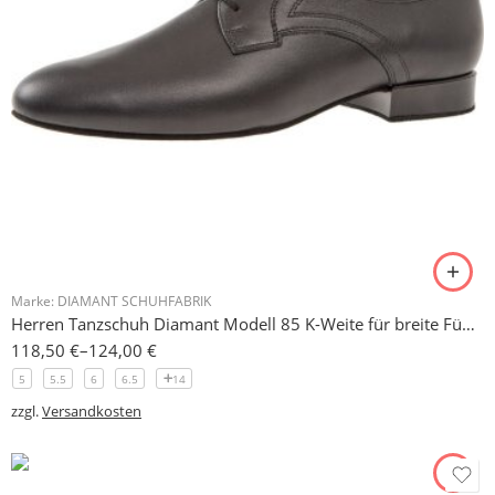
Marke:
DIAMANT SCHUHFABRIK
Herren Tanzschuh Diamant Modell 85 K-Weite für breite Füße, für lose Einlagen geeignet
118,50
€
–
124,00
€
5
5.5
6
6.5
14
zzgl.
Versandkosten