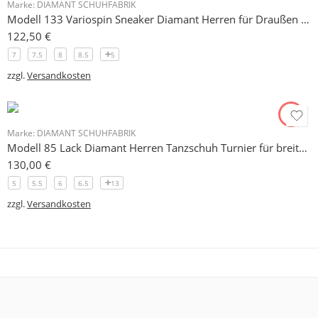
Marke:
DIAMANT SCHUHFABRIK
Modell 133 Variospin Sneaker Diamant Herren für Draußen und Drinnen
122,50
€
7
7.5
8
8.5
5
zzgl.
Versandkosten
Marke:
DIAMANT SCHUHFABRIK
Modell 85 Lack Diamant Herren Tanzschuh Turnier für breite Füße
130,00
€
5
5.5
6
6.5
13
zzgl.
Versandkosten