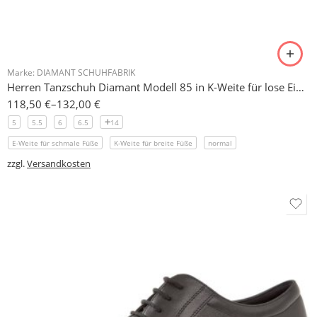
Marke:
DIAMANT SCHUHFABRIK
Herren Tanzschuh Diamant Modell 85 in K-Weite für lose Einlagen geeignet
118,50
€
–
132,00
€
5
5.5
6
6.5
14
E-Weite für schmale Füße
K-Weite für breite Füße
normal
zzgl.
Versandkosten