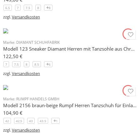
6.5
7
7.5
8
8
zzgl.
Versandkosten
Marke:
DIAMANT SCHUHFABRIK
Modell 123 Sneaker Diamant Herren mit Tanzsohle aus Chromleder
122,50
€
7
7.5
8
8.5
6
zzgl.
Versandkosten
Marke:
RUMPF HANDELS GMBH
Modell 2156 braun-beige Rumpf Herren Tanzschuh für Einlagen geeignet
104,90
€
42
42,5
43
43.5
1
zzgl.
Versandkosten