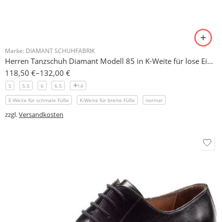
Marke:
DIAMANT SCHUHFABRIK
Herren Tanzschuh Diamant Modell 85 in K-Weite für lose Einlagen geeignet
118,50
€
–
132,00
€
5
5.5
6
6.5
14
E-Weite für schmale Füße
K-Weite für breite Füße
normal
zzgl.
Versandkosten