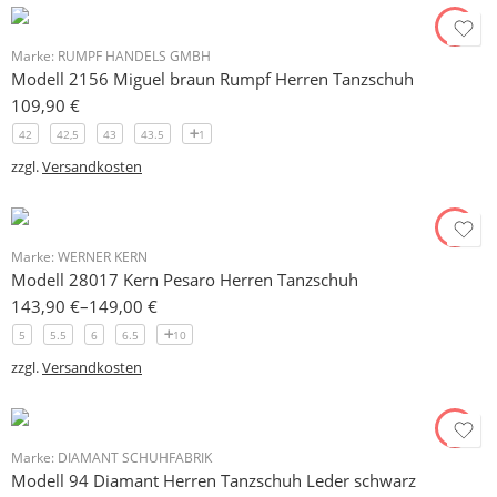
Marke:
RUMPF HANDELS GMBH
Modell 2156 Miguel braun Rumpf Herren Tanzschuh
109,90
€
42
42,5
43
43.5
1
zzgl.
Versandkosten
Marke:
WERNER KERN
Modell 28017 Kern Pesaro Herren Tanzschuh
143,90
€
–
149,00
€
5
5.5
6
6.5
10
zzgl.
Versandkosten
Marke:
DIAMANT SCHUHFABRIK
Modell 94 Diamant Herren Tanzschuh Leder schwarz