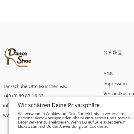
AGB
Impressum
Tanzschuhe Otto München e.K.
Versandkosten
+49 (0) 89 83 18 33
Widerrufsrech
Wir schätzen Deine Privatsphäre
info@tanzschuhe-muenchen.de
Datenschutzer
Wir verwenden Cookies, um Dein Surferlebnis zu verbessern,
www.tanzschuhe-muenchen.de
personalisierte Anzeigen oder Inhalte einzusetzen und unseren
Datenverkehr zu analysieren. Wenn Du auf „Alle akzeptieren"
Zahlungsbedi
klickst, stimmst Du der Anwendung von Cookies zu.