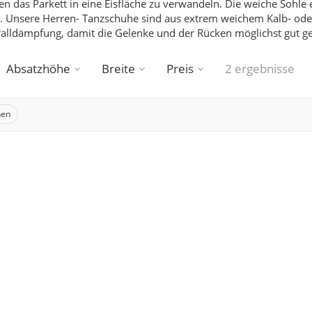
n das Parkett in eine Eisfläche zu verwandeln.
Die weiche Sohle 
.
Unsere Herren- Tanzschuhe sind aus extrem weichem Kalb- oder
ralldämpfung, damit die Gelenke und der Rücken möglichst gut 
Absatzhöhe
Breite
Preis
2 ergebnisse
hen