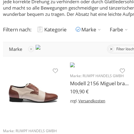
jede korrekte Drehung zu verhindern oder durch Glattledersohle
und macht so alle Bewegungen geschmeidiger und tänzerischer
wunderbar bequem zu tragen. Der Absatz hat eine leichte Aufp
Filtern nach:
Kategorie
Marke
Farbe
Marke
Filter lösc
Marke:
RUMPF HANDELS GMBH
Modell 2156 Miguel braun Rumpf Herren Tanzschuh
109,90
€
zzgl.
Versandkosten
Marke:
RUMPF HANDELS GMBH