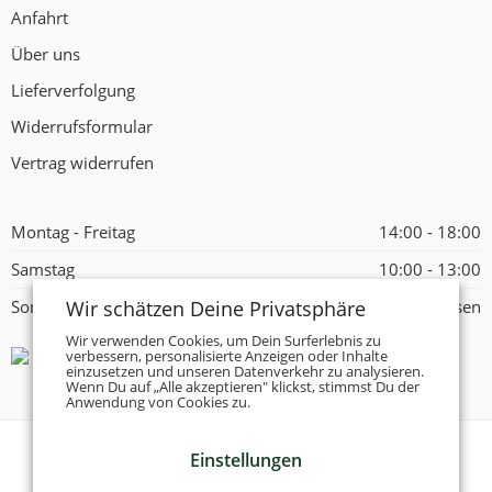
Anfahrt
Über uns
Lieferverfolgung
Widerrufsformular
Vertrag widerrufen
Montag - Freitag
14:00 - 18:00
Samstag
10:00 - 13:00
Wir schätzen Deine Privatsphäre
Sonntag
Geschlossen
Wir verwenden Cookies, um Dein Surferlebnis zu
verbessern, personalisierte Anzeigen oder Inhalte
einzusetzen und unseren Datenverkehr zu analysieren.
Wenn Du auf „Alle akzeptieren" klickst, stimmst Du der
Anwendung von Cookies zu.
Einstellungen
© 2026 -
Tanzschuhe Otto München e.K.
- Alle Rechte