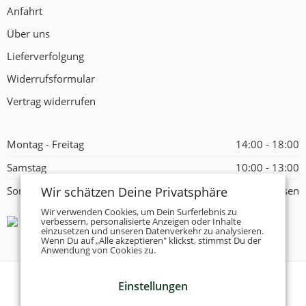
Anfahrt
Über uns
Lieferverfolgung
Widerrufsformular
Vertrag widerrufen
Montag - Freitag
14:00 - 18:00
Samstag
10:00 - 13:00
Wir schätzen Deine Privatsphäre
Sonntag
Geschlossen
Wir verwenden Cookies, um Dein Surferlebnis zu
verbessern, personalisierte Anzeigen oder Inhalte
einzusetzen und unseren Datenverkehr zu analysieren.
Wenn Du auf „Alle akzeptieren" klickst, stimmst Du der
Anwendung von Cookies zu.
Einstellungen
© 2026 -
Tanzschuhe Otto München e.K.
- Alle Rechte