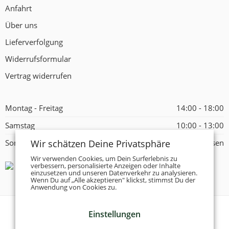
Anfahrt
Über uns
Lieferverfolgung
Widerrufsformular
Vertrag widerrufen
Montag - Freitag
14:00 - 18:00
Samstag
10:00 - 13:00
Wir schätzen Deine Privatsphäre
Sonntag
Geschlossen
Wir verwenden Cookies, um Dein Surferlebnis zu
verbessern, personalisierte Anzeigen oder Inhalte
einzusetzen und unseren Datenverkehr zu analysieren.
Wenn Du auf „Alle akzeptieren" klickst, stimmst Du der
Anwendung von Cookies zu.
Einstellungen
© 2026 -
Tanzschuhe Otto München e.K.
- Alle Rechte