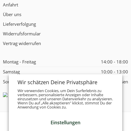
Anfahrt
Über uns
Lieferverfolgung
Widerrufsformular
Vertrag widerrufen
Montag - Freitag
14:00 - 18:00
Samstag
10:00 - 13:00
Wir schätzen Deine Privatsphäre
Sonntag
Geschlossen
Wir verwenden Cookies, um Dein Surferlebnis zu
verbessern, personalisierte Anzeigen oder Inhalte
einzusetzen und unseren Datenverkehr zu analysieren.
Wenn Du auf „Alle akzeptieren" klickst, stimmst Du der
Anwendung von Cookies zu.
Einstellungen
© 2026 -
Tanzschuhe Otto München e.K.
- Alle Rechte