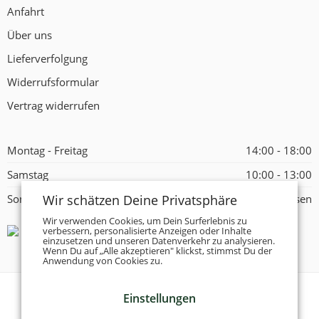
Anfahrt
Über uns
Lieferverfolgung
Widerrufsformular
Vertrag widerrufen
Montag - Freitag
14:00 - 18:00
Samstag
10:00 - 13:00
Wir schätzen Deine Privatsphäre
Sonntag
Geschlossen
Wir verwenden Cookies, um Dein Surferlebnis zu
verbessern, personalisierte Anzeigen oder Inhalte
einzusetzen und unseren Datenverkehr zu analysieren.
Wenn Du auf „Alle akzeptieren" klickst, stimmst Du der
Anwendung von Cookies zu.
Einstellungen
© 2026 -
Tanzschuhe Otto München e.K.
- Alle Rechte