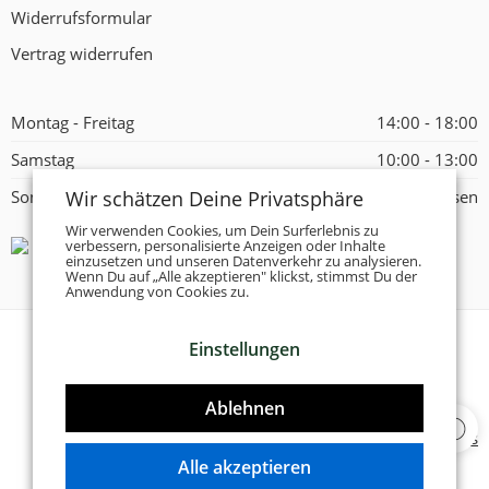
Widerrufsformular
Vertrag widerrufen
Montag - Freitag
14:00 - 18:00
Samstag
10:00 - 13:00
Wir schätzen Deine Privatsphäre
Sonntag
Geschlossen
Wir verwenden Cookies, um Dein Surferlebnis zu
verbessern, personalisierte Anzeigen oder Inhalte
einzusetzen und unseren Datenverkehr zu analysieren.
Wenn Du auf „Alle akzeptieren" klickst, stimmst Du der
Anwendung von Cookies zu.
Einstellungen
© 2026 -
Tanzschuhe Otto München e.K.
- Alle Rechte
vorbehalten!
Ablehnen
Designed & Developed by
Delta 4 Software Solutions
Alle akzeptieren