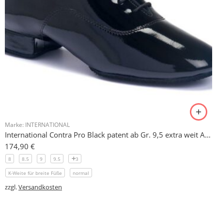
Marke:
INTERNATIONAL
International Contra Pro Black patent ab Gr. 9,5 extra weit Abs. 2,5 cm
174,90
€
8
8.5
9
9.5
3
K-Weite für breite Füße
normal
zzgl.
Versandkosten